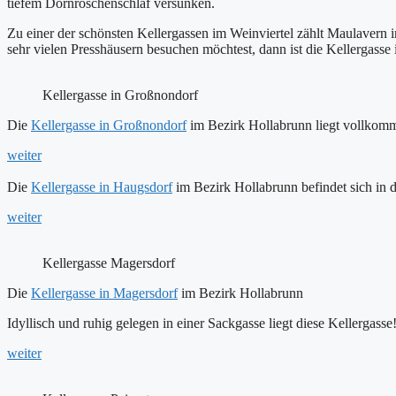
tiefem Dornröschenschlaf versunken.
Zu einer der schönsten Kellergassen im Weinviertel zählt Maulavern 
sehr vielen Presshäusern besuchen möchtest, dann ist die Kellergasse
Kellergasse in Großnondorf
Die
Kellergasse in Großnondorf
im Bezirk Hollabrunn liegt vollkomm
weiter
Die
Kellergasse in Haugsdorf
im Bezirk Hollabrunn befindet sich in
weiter
Kellergasse Magersdorf
Die
Kellergasse in Magersdorf
im Bezirk Hollabrunn
Idyllisch und ruhig gelegen in einer Sackgasse liegt diese Kellergasse
weiter